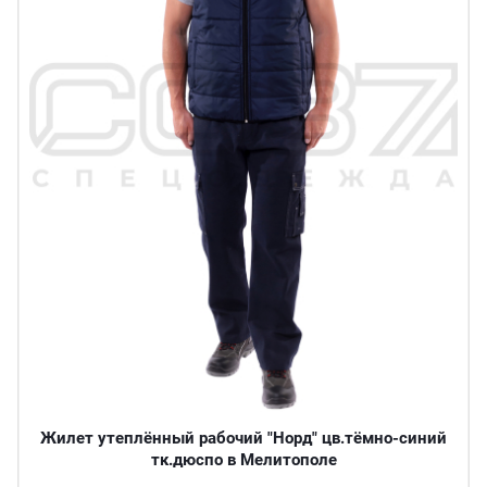
Жилет утеплённый рабочий "Норд" цв.тёмно-синий
тк.дюспо в Мелитополе