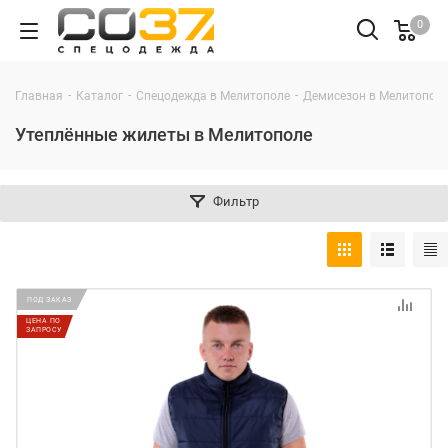
0
-
-
-
Главная
Каталог
Спецодежда в Мелитополе
Демисезон в Мелитопол
Утеплённые жилеты в Мелитополе
Фильтр
ПОД ЗАКАЗ
ЦЕНА ПО
ЗАПРОСУ