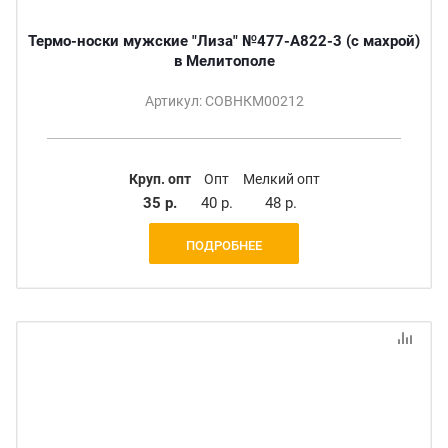
Термо-носки мужские "Лиза" №477-A822-3 (с махрой)
в Мелитополе
Артикул: СОВНКМ00212
Круп. опт
Опт
Мелкий опт
35 р.
40 р.
48 р.
ПОДРОБНЕЕ