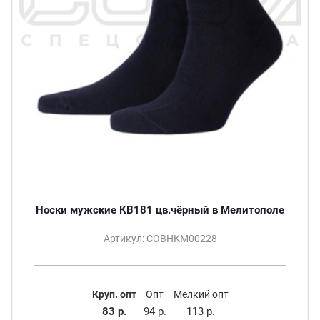
Носки мужские КВ181 цв.чёрный в Мелитополе
Артикул: СОВНКМ00228
Круп. опт
Опт
Мелкий опт
83 р.
94 р.
113 р.