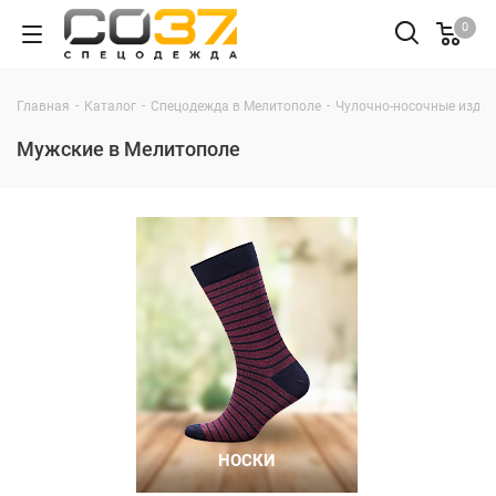
0
-
-
-
Главная
Каталог
Спецодежда в Мелитополе
Чулочно-носочные издел
Мужские в Мелитополе
НОСКИ