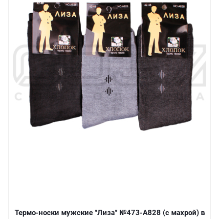
Термо-носки мужские "Лиза" №473-A828 (с махрой) в