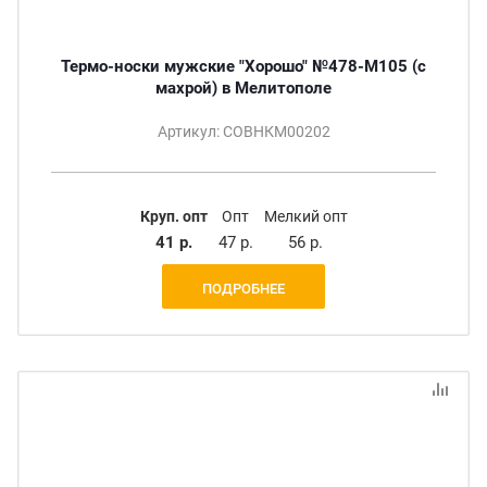
Термо-носки мужские "Хорошо" №478-M105 (с
махрой) в Мелитополе
Артикул: СОВНКМ00202
Круп. опт
Опт
Мелкий опт
41 р.
47 р.
56 р.
ПОДРОБНЕЕ