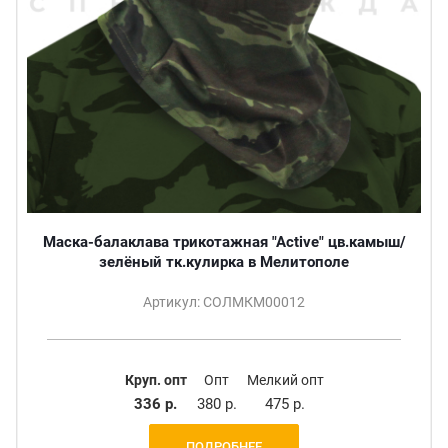
Маска-балаклава трикотажная "Active" цв.камыш/
зелёный тк.кулирка в Мелитополе
Артикул: СОЛМКМ00012
Круп. опт
Опт
Мелкий опт
336 р.
380 р.
475 р.
ПОДРОБНЕЕ