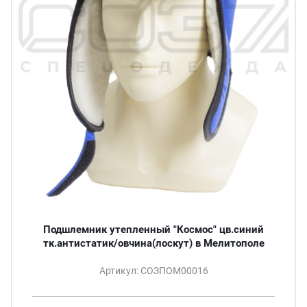
Подшлемник утепленный "Космос" цв.синий
тк.антистатик/овчина(лоскут) в Мелитополе
Артикул: СОЗПОМ00016