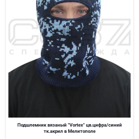
Подшлемник вязаный "Vortex" цв.цифра/синий
тк.акрил в Мелитополе