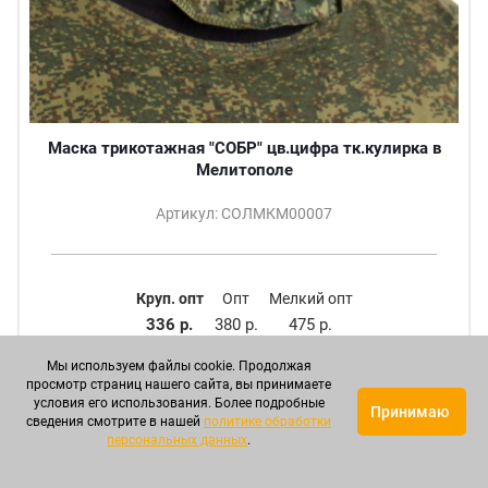
Маска трикотажная "СОБР" цв.цифра тк.кулирка в
Мелитополе
Артикул: СОЛМКМ00007
Круп. опт
Опт
Мелкий опт
336 р.
380 р.
475 р.
Мы используем файлы cookie. Продолжая
ПОДРОБНЕЕ
просмотр страниц нашего сайта, вы принимаете
условия его использования. Более подробные
Принимаю
сведения смотрите в нашей
политике обработки
персональных данных
.