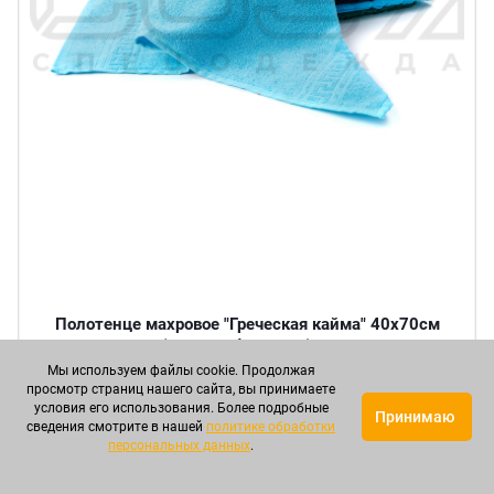
Полотенце махровое "Греческая кайма" 40х70см
пл.380 г/м² (пр-во Узбекистан) в Мелитополе
Мы используем файлы cookie. Продолжая
просмотр страниц нашего сайта, вы принимаете
Артикул: СОВПЦ00009
условия его использования. Более подробные
Принимаю
сведения смотрите в нашей
политике обработки
персональных данных
.
Круп. опт
Опт
Мелкий опт