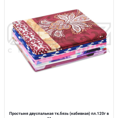
Простыня двуспальная тк.бязь (набивная) пл.120г в