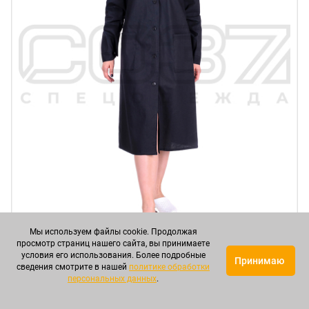
Мы используем файлы cookie. Продолжая
просмотр страниц нашего сайта, вы принимаете
условия его использования. Более подробные
Принимаю
Халат рабочий женский цв.чёрный тк.бязь в
сведения смотрите в нашей
политике обработки
Мелитополе
персональных данных
.
Артикул: СОЛХЖ00007