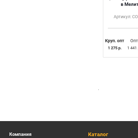
в Мели
Артикул: С
Круп. опт
Опт
1 275 р.
1 441 
.
Каталог
Компания