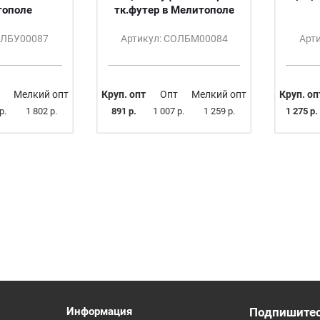
тополе
тк.футер в Мелитополе
ОЛБУ00087
Артикул: СОЛБМ00084
Арт
Мелкий опт
Круп. опт
Опт
Мелкий опт
Круп. оп
р.
1 802 р.
891 р.
1 007 р.
1 259 р.
1 275 р.
Информация
Подпишитес