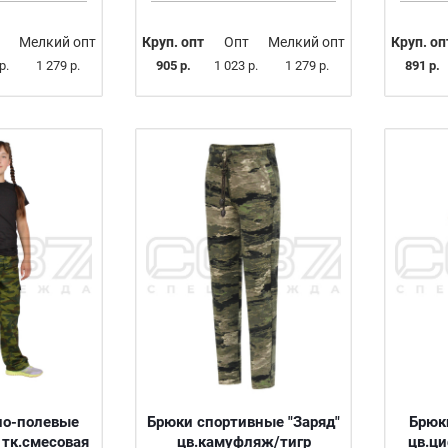
Мелкий опт
Круп. опт
Опт
Мелкий опт
Круп. оп
р.
1 279 р.
905 р.
1 023 р.
1 279 р.
891 р.
но-полевые
Брюки спортивные "Заряд"
Брюк
тк.смесовая
цв.камуфляж/тигр
цв.ци