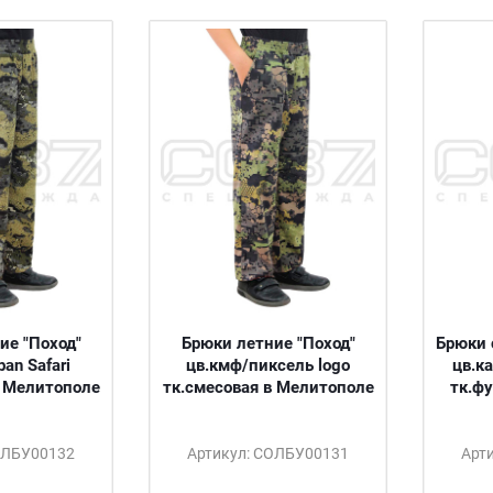
ие "Поход"
Брюки летние "Поход"
Брюки 
an Safari
цв.кмф/пиксель logo
цв.к
в Мелитополе
тк.смесовая в Мелитополе
тк.ф
ОЛБУ00132
Артикул: СОЛБУ00131
Арт