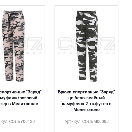
спортивные "Заряд"
Брюки спортивные "Заряд"
амуфляж/розовый
цв.бело-зелёный
утер в Мелитополе
камуфляж 2 тк.футер в
Мелитополе
икул: СОЛБУ00130
Артикул: СОЛБМ00080