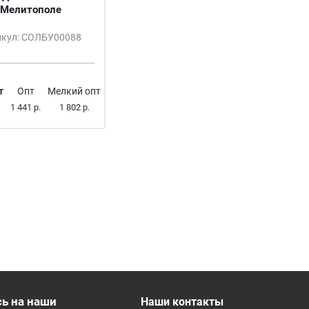
Мелитополе
икул: СОЛБУ00088
т
Опт
Мелкий опт
1 441 р.
1 802 р.
ь на наши
Наши контакты