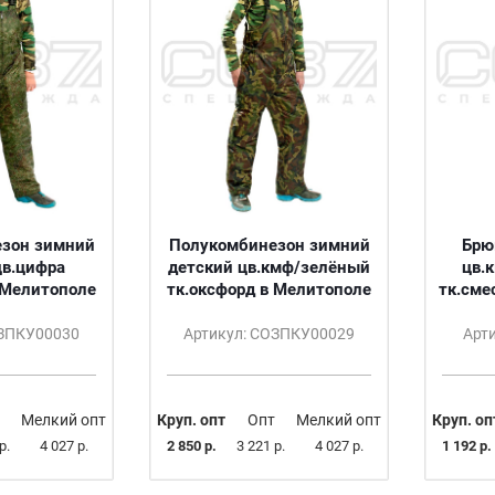
зон зимний
Полукомбинезон зимний
Брю
детский цв.кмф/зелёный
цв.
 Мелитополе
тк.оксфорд в Мелитополе
тк.сме
ОЗПКУ00030
Артикул: СОЗПКУ00029
Арт
Мелкий опт
Круп. опт
Опт
Мелкий опт
Круп. оп
р.
4 027 р.
2 850 р.
3 221 р.
4 027 р.
1 192 р.