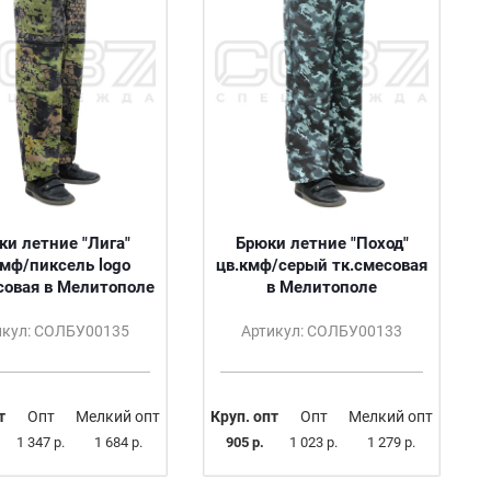
ки летние "Лига"
Брюки летние "Поход"
кмф/пиксель logo
цв.кмф/серый тк.смесовая
совая в Мелитополе
в Мелитополе
икул: СОЛБУ00135
Артикул: СОЛБУ00133
т
Опт
Мелкий опт
Круп. опт
Опт
Мелкий опт
1 347 р.
1 684 р.
905 р.
1 023 р.
1 279 р.