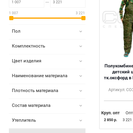
1 007
3 221
Пол
Комплектность
Цвет изделия
Полукомбине
детский цв.цифра
Наименование материала
тк.оксфорд в
Артикул: С
Плотность материала
Состав материала
Круп. опт
Опт
Утеплитель
2 850 р.
3 221 