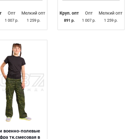
т
Опт
Мелкий опт
Круп. опт
Опт
Мелкий опт
1 007 р.
1 259 р.
891 р.
1 007 р.
1 259 р.
и военно-полевые
фра тк.смесовая в