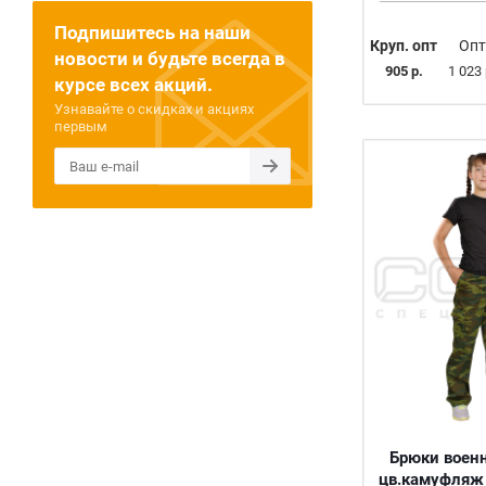
Подпишитесь на наши
Круп. опт
Опт
новости и будьте всегда в
905 р.
1 023 
курсе всех акций.
Узнавайте о скидках и акциях
первым
Брюки воен
цв.камуфляж 