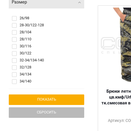
Размер
26/98
28-30/122-128
28/104
28/110
30/116
30/122
32-34/134-140
32/128
34/134
34/140
36-38/146-152
Брюки летн
36/146
цв.кмф/Urb
40-42/158-164
тк.смесовая 
44-46/158-164
СБРОСИТЬ
Артикул: С