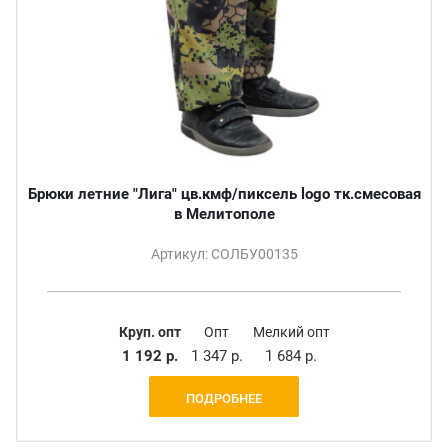
Брюки летние "Лига" цв.кмф/пиксель logo тк.смесовая
в Мелитополе
Артикул: СОЛБУ00135
Круп. опт
Опт
Мелкий опт
1 192 р.
1 347 р.
1 684 р.
ПОДРОБНЕЕ