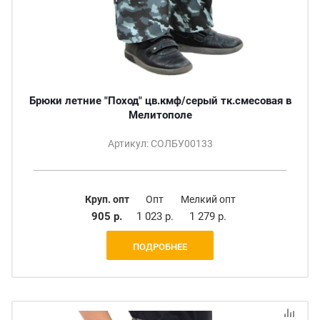
Брюки летние "Поход" цв.кмф/серый тк.смесовая в
Мелитополе
Артикул: СОЛБУ00133
Круп. опт
Опт
Мелкий опт
905 р.
1 023 р.
1 279 р.
ПОДРОБНЕЕ