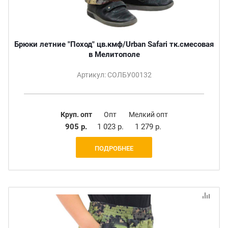
Брюки летние "Поход" цв.кмф/Urban Safari тк.смесовая
в Мелитополе
Артикул: СОЛБУ00132
Круп. опт
Опт
Мелкий опт
905 р.
1 023 р.
1 279 р.
ПОДРОБНЕЕ