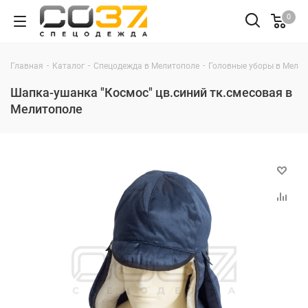
0
-
-
-
Главная
Каталог
Спецодежда в Мелитополе
Головные уборы в Мели
Шапка-ушанка "Космос" цв.синий тк.смесовая в
Мелитополе